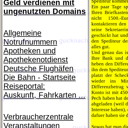
Geld verdienen mit
Spediteur kommen
Ein paar Tage sp
ungenutzten Domains
Ihren Briefkaste
nicht 1500.-Eu
kontaktieren den 
seine Sekretaer
Allgemeine
geschickt hat un
Notrufnummern
den Spediteur de
alles gut.
Apotheken und
Und genau das is
Apothekenotdienst
Ihre Bank und de
heben den Differ
Deutsche Flughäfen
ihn dem Spediteur
platzt der Schec
Die Bahn - Startseite
wieder ins Mi
Reiseportal:
Differenzbetrag 
Konto ist mit 45
Auskunft, Fahrkarten ...
Pech haben hat d
abgeladen (weil 
Interesse haben),
Verbraucherzentrale
dafuer haben sie 
Veranstaltungen
Sowas hat man die