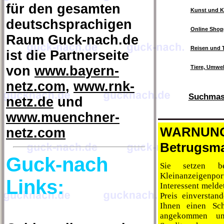
für den gesamten
Kunst und K
deutschsprachigen
Online Shop
Raum Guck-nach.de
Reisen und 
ist die Partnerseite
von
www.bayern-
Tiere, Umwel
netz.com
,
www.rnk-
Suchmasc
netz.de
und
www.muenchner-
WARNUNG
netz.com
Betrugsma
Guck-nach
Sie setzen b
Kleinanzeigenport
Links:
Interessent melde
Preis einverstan
Ihnen einen Sc
angekommen un