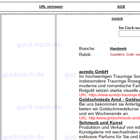
URL eintragen
AGB
zurück
Im Guck-na
Branche:
Handwerk
Rubrik:
Juweliere, Gold- u
acredo GmbH
Im hochwertigen Trauringe So
insbesondere Trauringe Rosegol
moderne und romantische Farb
Rotgold setzen starke visuelle
URL: https://www.acredo-trauringe.
Goldschmiede Arnd - Golds
Bei uns bekommen sie Anferti
bieten wir Goldschmiedekurse
und am Wochenende an.
URL: http://www.goldschmiede-arnd
Schmuck und Kunst
Produktion und Verkauf von e
Kunstgalerie mit wechselnden 
exklusive Parfums für Sie und 