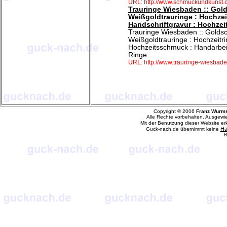
URL: http://www.schmuckundkunst.
Trauringe Wiesbaden :: Gold
Weißgoldtrauringe : Hochzeitr
Handschriftgravur : Hochzei
Trauringe Wiesbaden :: Goldsc
Weißgoldtrauringe : Hochzeitrin
Hochzeitsschmuck : Handarbeit 
Ringe
URL: http://www.trauringe-wiesbade
Copyright © 2006
Franz Wurm
Alle Rechte vorbehalten. Ausgewi
Mit der Benutzung dieser Website e
Ha
Guck-nach.de übernimmt keine
B