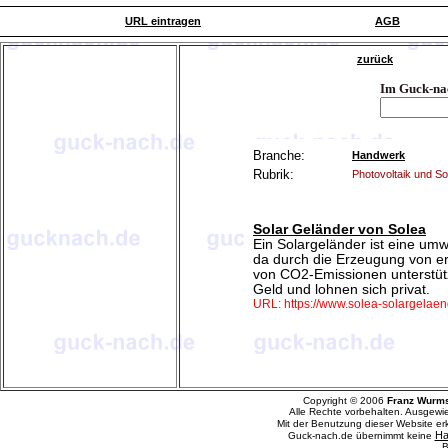
URL eintragen
AGB
zurück
Im Guck-na
Branche:
Handwerk
Rubrik:
Photovoltaik und So
Solar Geländer von Solea
Ein Solargeländer ist eine umw
da durch die Erzeugung von e
von CO2-Emissionen unterstüt
Geld und lohnen sich privat.
URL: https://www.solea-solargelaen
Copyright © 2006
Franz Wurm
Alle Rechte vorbehalten. Ausgewi
Mit der Benutzung dieser Website e
Ha
Guck-nach.de übernimmt keine
B