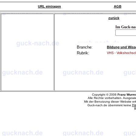
URL eintragen
AGB
zurück
Im Guck-na
Branche:
Bildung und Wiss
Rubrik:
VHS - Volkshochsc
Copyright © 2006
Franz Wurm
Alle Rechte vorbehalten. Ausgewi
Mit der Benutzung dieser Website e
Ha
Guck-nach.de übernimmt keine
B